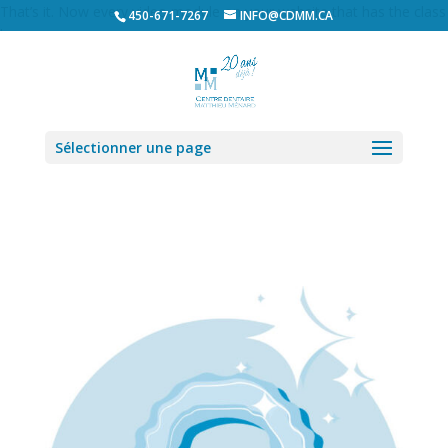
That’s it. Now every video module on your website that has the class
450-671-7267
INFO@CDMM.CA
lwp
Sélectionner une page